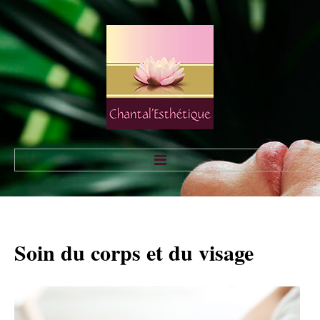
Accueil
L'institut
Soin
du
corps
et
du
visage
Services
Tarifs